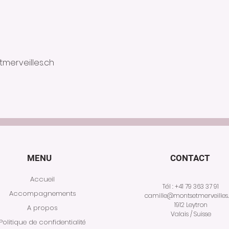
merveilles.ch
MENU
CONTACT
Accueil
Tél :
+41 79 363 37
91
Accompagnements
camille@montsetmerveilles
1912 Leytro
n
A propos
Valais / Suisse
Politique de confidentialité