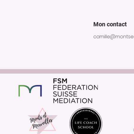
Mon contact
camille@montset