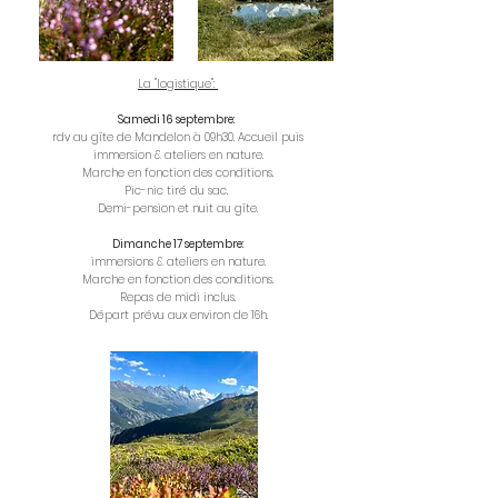
La "logistique":
Samedi 16 septembre
:
rdv au gîte de Mandelon à 09h30. Accueil puis
immersion & ateliers en nature.
Marche en fonction des conditions.
Pic-nic tiré du sac.
Demi-pension et nuit au gîte.
Dimanche 17 septembre:
immersions & ateliers en nature.
Marche en fonction des conditions.
Repas de midi inclus.
Départ prévu aux environ de 16h.