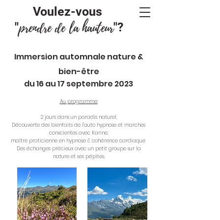
Voulez-vous
prendre de la hauteur
"
"?
Immersion automnale nature &
bien-être
du 16 au 17 septembre 2023
Au programme:
2 jours dans un paradis naturel,
Découverte des bienfaits de
l'auto hypnose et marches
conscientes avec Karine,
maître praticienne en hypnose &
cohérence cardiaque
Des échanges précieux avec un petit groupe sur la
nature et ses pépites.