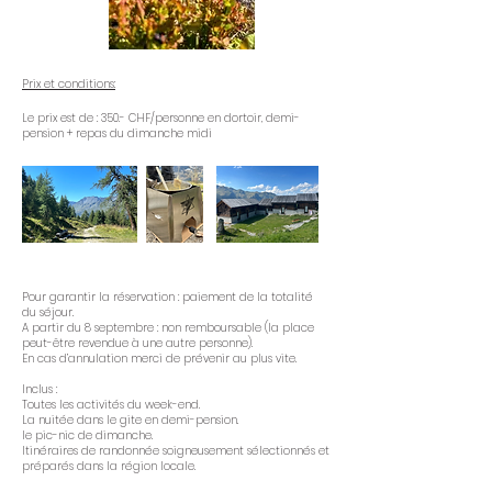
Prix et conditions:
Le prix est de : 350.- CHF/personne en dortoir, demi-
pension + repas du dimanche midi
Pour garantir la réservation : paiement de la totalité
du séjour.
A partir du 8 septembre : non remboursable (la place
peut-être revendue à une autre personne).
En cas d’annulation merci de prévenir au plus vite.
Inclus :
Toutes les activités du week-end.
La nuitée dans le gite en demi-pension.
le pic-nic de dimanche.
Itinéraires de randonnée soigneusement sélectionnés et
préparés dans la région locale.